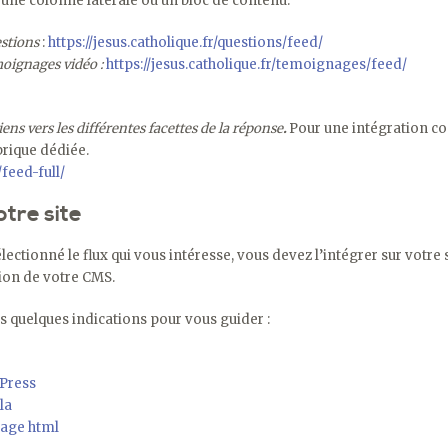
 une colonne latérale ou un bloc de contenu.
estions
:
https://jesus.catholique.fr/questions/feed/
moignages vidéo :
https://jesus.catholique.fr/temoignages/feed/
iens vers les différentes facettes de la réponse
.
Pour une intégration c
rique dédiée.
/feed-full/
otre site
ectionné le flux qui vous intéresse, vous devez l’intégrer sur votre s
ion de votre CMS.
s quelques indications pour vous guider :
Press
la
page html