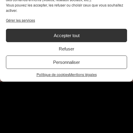
Vous pouvez les accepter, les refuser ou choisir ceux que vous souhaitez
activer.
Gérer les services
Accepter tout
Refuser
Personnaliser
Politique de cookies
Mentions légales
NOS AUTRES SITES
QUI SOMMES-NOUS ?
CONTACT
PARTENAIRES
LIENS
MENTIONS LÉGALES
POUR VOS SITES