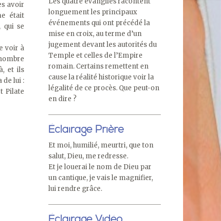
Les quatre évangiles racontent
ès avoir
longuement les principaux
e était
événements qui ont précédé la
, qui se
mise en croix, au terme d’un
jugement devant les autorités du
e voir à
Temple et celles de l’Empire
n nombre
romain. Certains remettent en
, et ils
cause la réalité historique voir la
de lui :
légalité de ce procès. Que peut-on
t Pilate
en dire ?
Éclairage Prière
Et moi, humilié, meurtri, que ton
salut, Dieu, me redresse.
Et je louerai le nom de Dieu par
un cantique, je vais le magnifier,
lui rendre grâce.
Éclairage Vidéo