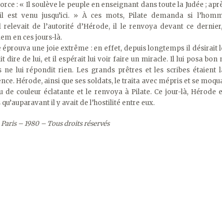
force : « Il soulève le peuple en enseignant dans toute la Judée ; apr
l est venu jusqu’ici. » À ces mots, Pilate demanda si l’homm
l relevait de l’autorité d’Hérode, il le renvoya devant ce dernier
alem en ces jours-là.
 éprouva une joie extrême : en effet, depuis longtemps il désirait l
t dire de lui, et il espérait lui voir faire un miracle. Il lui posa bo
 ne lui répondit rien. Les grands prêtres et les scribes étaient là
ce. Hérode, ainsi que ses soldats, le traita avec mépris et se moqua 
u de couleur éclatante et le renvoya à Pilate. Ce jour-là, Hérode e
qu’auparavant il y avait de l’hostilité entre eux.
Paris – 1980 – Tous droits réservés