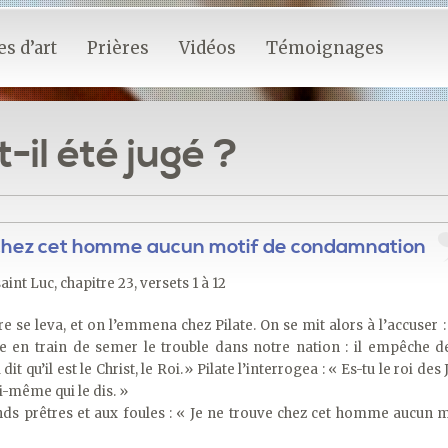
s d’art
Prières
Vidéos
Témoignages
-il été jugé ?
chez cet homme aucun motif de condamnation
aint Luc, chapitre 23, versets 1 à 12
e se leva, et on l’emmena chez Pilate. On se mit alors à l’accuser 
 en train de semer le trouble dans notre nation : il empêche d
dit qu’il est le Christ, le Roi.» Pilate l’interrogea : « Es-tu le roi des 
oi-même qui le dis. »
nds prêtres et aux foules : « Je ne trouve chez cet homme aucun 