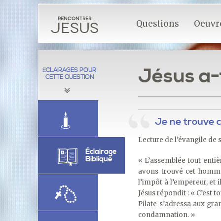
Rencontrer
Questions
Oeuvre
Jesus
Jésus a-t
ÉCLAIRAGES POUR
CETTE QUESTION
Je ne trouve 
Lecture de l’évangile de s
Éclairage
Biblique
« L’assemblée tout entièr
avons trouvé cet homme
l’impôt à l’empereur, et il 
Jésus répondit : « C’est t
Pilate s’adressa aux gra
condamnation. »