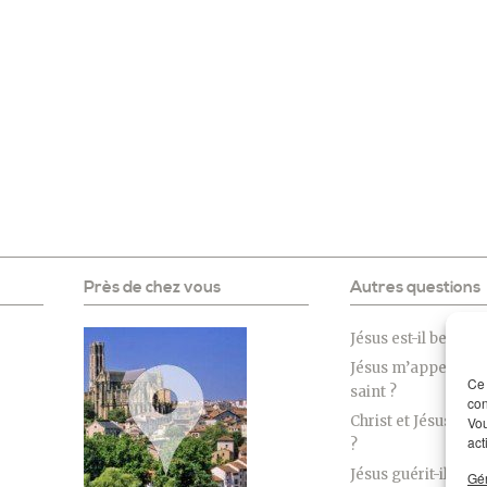
Près de chez vous
Autres questions
Jésus est-il beau ?
Jésus m’appelle-t-i
Ce 
saint ?
con
Christ et Jésus, es
Vou
act
?
Jésus guérit-il enc
Gér